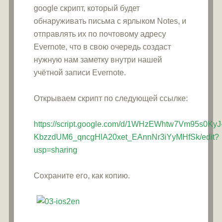
google скрипт, который будет
обнаруживать письма с ярлыком Notes, и
отправлять их по почтовому адресу
Evernote, что в свою очередь создаст
нужную нам заметку внутри нашей
учётной записи Evernote.
Открываем скрипт по следующей ссылке:
https://script.google.com/d/1WHzEWhtw7Vm95s0KyJ
KbzzdUM6_qncgHlA20xet_EAnnNr3iYyMHfSk/edit?
usp=sharing
Сохраните его, как копию.